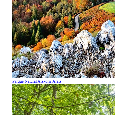
Parque Natural Aizkorri-Aratz