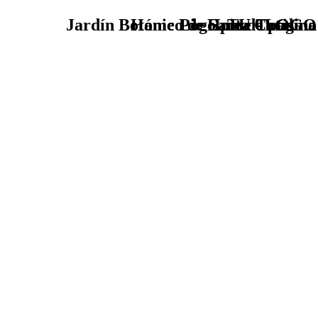
Jardín Botánico de Santa Catalina
Home Logo pie de página
Pie Home Turismo
TU - LOGO