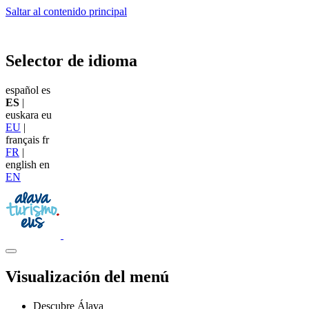
Saltar al contenido principal
Selector de idioma
español
es
ES
|
euskara
eu
EU
|
français
fr
FR
|
english
en
EN
Visualización del menú
Descubre Álava