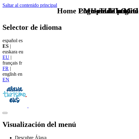
Saltar al contenido principal
Home Logo pie de página
Pie Home Turismo
Museo de la Miel
TU - LOGO
Selector de idioma
español
es
ES
|
euskara
eu
EU
|
français
fr
FR
|
english
en
EN
Visualización del menú
Descubre Álava