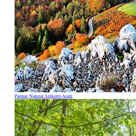
Parque Natural Aizkorri-Aratz