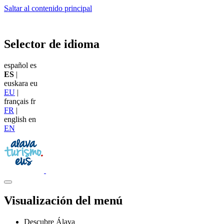
Saltar al contenido principal
Selector de idioma
español
es
ES
|
euskara
eu
EU
|
français
fr
FR
|
english
en
EN
Visualización del menú
Descubre Álava