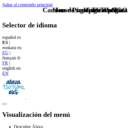
Saltar al contenido principal
Camino de santiago en Alava
Home Logo pie de página
Pie Home Turismo
TU - LOGO
Selector de idioma
español
es
ES
|
euskara
eu
EU
|
français
fr
FR
|
english
en
EN
Visualización del menú
Descubre Álava