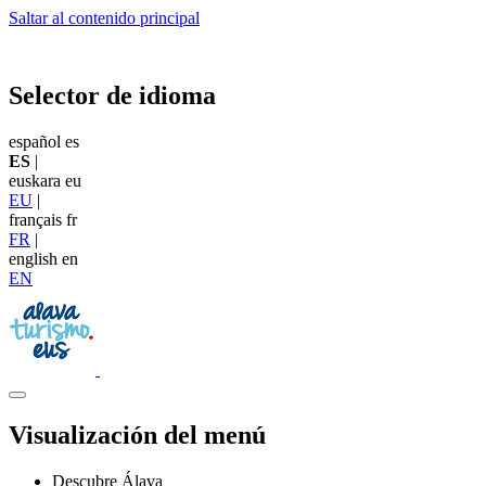
Saltar al contenido principal
Selector de idioma
español
es
ES
|
euskara
eu
EU
|
français
fr
FR
|
english
en
EN
Visualización del menú
Descubre Álava