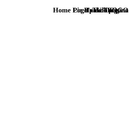
Home Logo pie de página
Pie Home Turismo
Txakoli Eguna
TU - LOGO