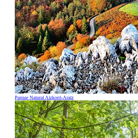
Parque Natural Aizkorri-Aratz