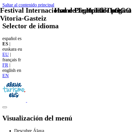
Saltar al contenido principal
Festival Internacional de Teatro de
Home Logo pie de página
Pie Home Turismo
TU - LOGO
Vitoria-Gasteiz
Selector de idioma
español
es
ES
|
euskara
eu
EU
|
français
fr
FR
|
english
en
EN
Visualización del menú
Descubre Álava