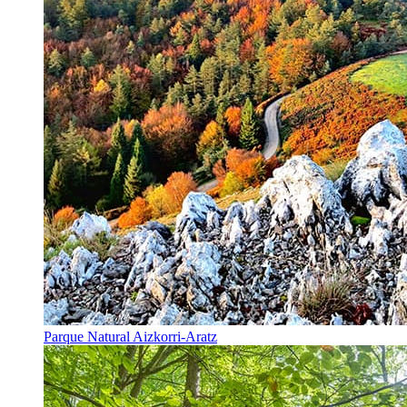
Parque Natural Aizkorri-Aratz