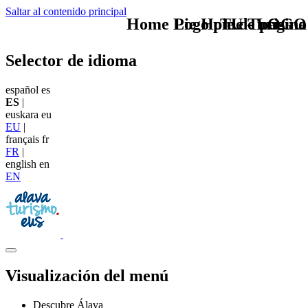
Saltar al contenido principal
Home Logo pie de página
Pie Home Turismo
TU - LOGO
Selector de idioma
español
es
ES
|
euskara
eu
EU
|
français
fr
FR
|
english
en
EN
Visualización del menú
Descubre Álava