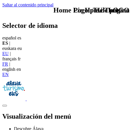
Saltar al contenido principal
Home Logo pie de página
Pie Home Turismo
TU - LOGO
Selector de idioma
español
es
ES
|
euskara
eu
EU
|
français
fr
FR
|
english
en
EN
Visualización del menú
Descubre Álava