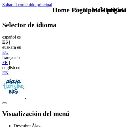
Saltar al contenido principal
Home Logo pie de página
Pie Home Turismo
TU - LOGO
Selector de idioma
español
es
ES
|
euskara
eu
EU
|
français
fr
FR
|
english
en
EN
Visualización del menú
Descubre Álava