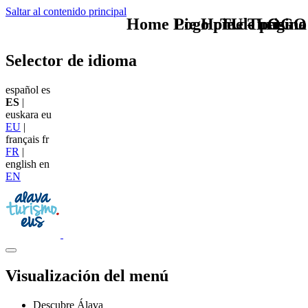
Saltar al contenido principal
Home Logo pie de página
Pie Home Turismo
TU - LOGO
Selector de idioma
español
es
ES
|
euskara
eu
EU
|
français
fr
FR
|
english
en
EN
Visualización del menú
Descubre Álava