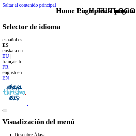
Saltar al contenido principal
Home Logo pie de página
Pie Home Turismo
TU - LOGO
Selector de idioma
español
es
ES
|
euskara
eu
EU
|
français
fr
FR
|
english
en
EN
Visualización del menú
Descubre Álava