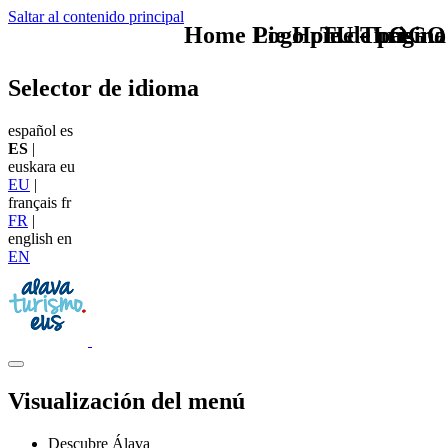
Saltar al contenido principal
Home Logo pie de página
Pie Home Turismo
TU - LOGO
Selector de idioma
español
es
ES
|
euskara
eu
EU
|
français
fr
FR
|
english
en
EN
Visualización del menú
Descubre Álava