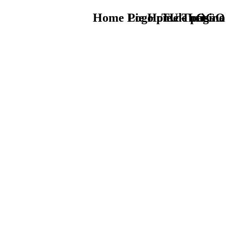
Home Logo pie de página
Pie Home Turismo
TU - LOGO