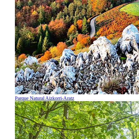
Parque Natural Aizkorri-Aratz