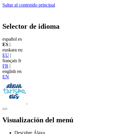
Saltar al contenido principal
Selector de idioma
español
es
ES
|
euskara
eu
EU
|
français
fr
FR
|
english
en
EN
Visualización del menú
Descubre Álava