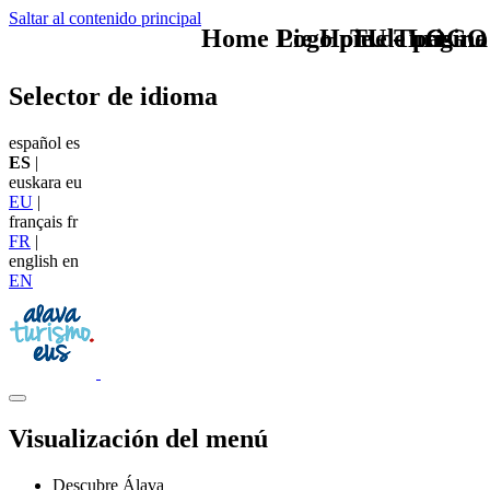
Saltar al contenido principal
Home Logo pie de página
Pie Home Turismo
TU - LOGO
Selector de idioma
español
es
ES
|
euskara
eu
EU
|
français
fr
FR
|
english
en
EN
Visualización del menú
Descubre Álava