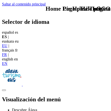
Saltar al contenido principal
Home Logo pie de página
Pie Home Turismo
TU - LOGO
Selector de idioma
español
es
ES
|
euskara
eu
EU
|
français
fr
FR
|
english
en
EN
Visualización del menú
Descubre Álava