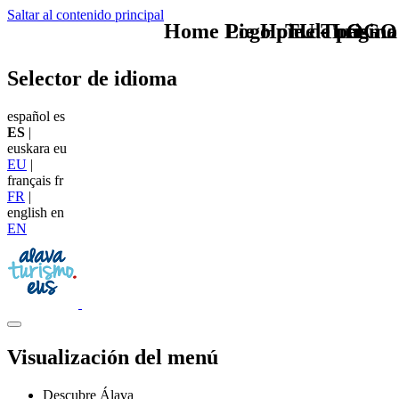
Saltar al contenido principal
Home Logo pie de página
Pie Home Turismo
TU - LOGO
Selector de idioma
español
es
ES
|
euskara
eu
EU
|
français
fr
FR
|
english
en
EN
Visualización del menú
Descubre Álava