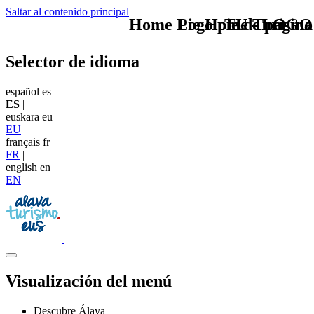
Saltar al contenido principal
Home Logo pie de página
Pie Home Turismo
TU - LOGO
Selector de idioma
español
es
ES
|
euskara
eu
EU
|
français
fr
FR
|
english
en
EN
Visualización del menú
Descubre Álava