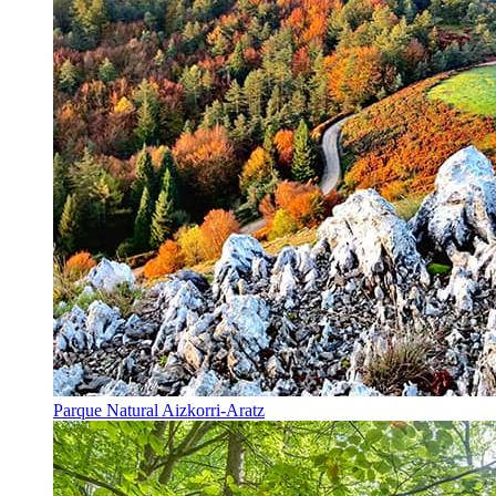
Parque Natural Aizkorri-Aratz