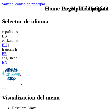
Saltar al contenido principal
Home Logo pie de página
Pie Home Turismo
TU - LOGO
Selector de idioma
español
es
ES
|
euskara
eu
EU
|
français
fr
FR
|
english
en
EN
Visualización del menú
Descubre Álava