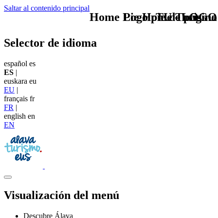
Saltar al contenido principal
Home Logo pie de página
Pie Home Turismo
TU - LOGO
Selector de idioma
español
es
ES
|
euskara
eu
EU
|
français
fr
FR
|
english
en
EN
Visualización del menú
Descubre Álava