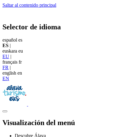
Saltar al contenido principal
Selector de idioma
español
es
ES
|
euskara
eu
EU
|
français
fr
FR
|
english
en
EN
Visualización del menú
Descubre Álava