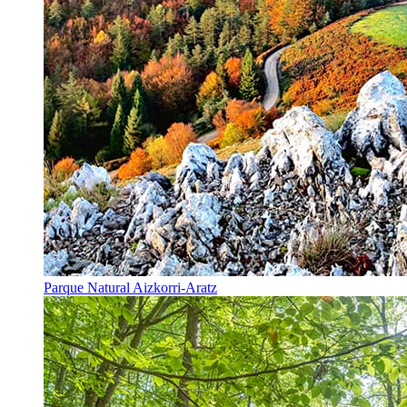
Parque Natural Aizkorri-Aratz