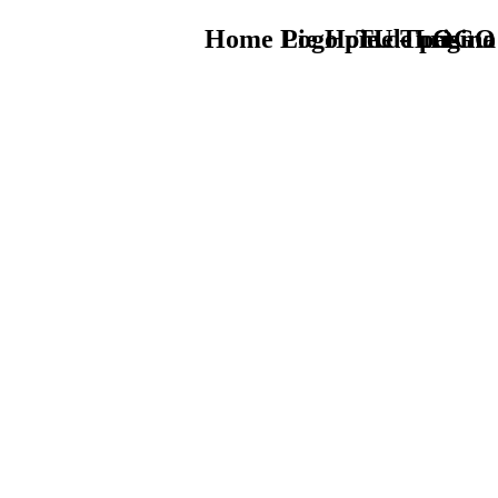
Home Logo pie de página
Pie Home Turismo
TU - LOGO