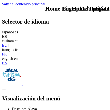
Saltar al contenido principal
Home Logo pie de página
Pie Home Turismo
TU - LOGO
Selector de idioma
español
es
ES
|
euskara
eu
EU
|
français
fr
FR
|
english
en
EN
Visualización del menú
Descubre Álava