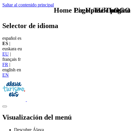
Saltar al contenido principal
Home Logo pie de página
Pie Home Turismo
TU - LOGO
Selector de idioma
español
es
ES
|
euskara
eu
EU
|
français
fr
FR
|
english
en
EN
Visualización del menú
Descubre Álava