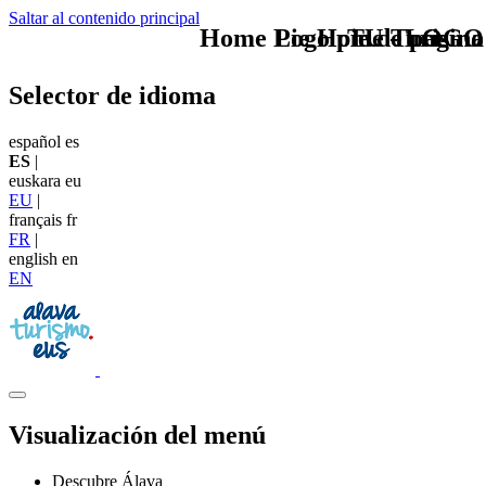
Saltar al contenido principal
Home Logo pie de página
Pie Home Turismo
TU - LOGO
Selector de idioma
español
es
ES
|
euskara
eu
EU
|
français
fr
FR
|
english
en
EN
Visualización del menú
Descubre Álava