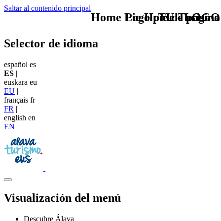
Saltar al contenido principal
Home Logo pie de página
Pie Home Turismo
TU - LOGO
Selector de idioma
español
es
ES
|
euskara
eu
EU
|
français
fr
FR
|
english
en
EN
Visualización del menú
Descubre Álava