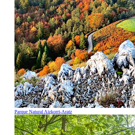
Parque Natural Aizkorri-Aratz