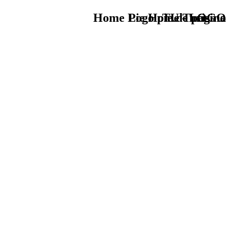
Home Logo pie de página
Pie Home Turismo
TU - LOGO