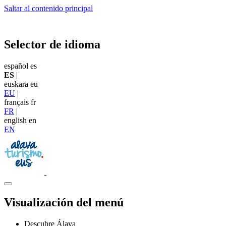
Saltar al contenido principal
Selector de idioma
español
es
ES
|
euskara
eu
EU
|
français
fr
FR
|
english
en
EN
Visualización del menú
Descubre Álava