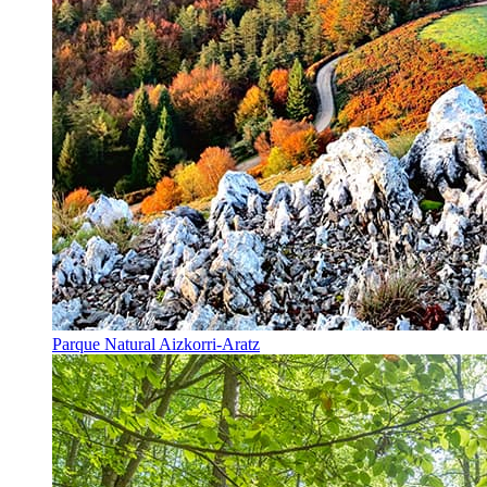
Parque Natural Aizkorri-Aratz