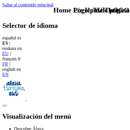
Saltar al contenido principal
Home Logo pie de página
Pie Home Turismo
TU - LOGO
Selector de idioma
español
es
ES
|
euskara
eu
EU
|
français
fr
FR
|
english
en
EN
Visualización del menú
Descubre Álava