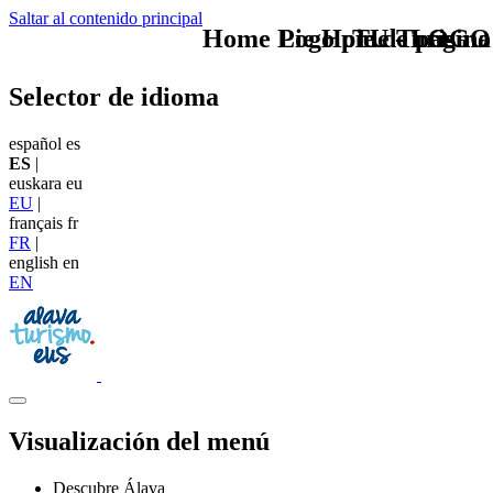
Saltar al contenido principal
Home Logo pie de página
Pie Home Turismo
TU - LOGO
Selector de idioma
español
es
ES
|
euskara
eu
EU
|
français
fr
FR
|
english
en
EN
Visualización del menú
Descubre Álava