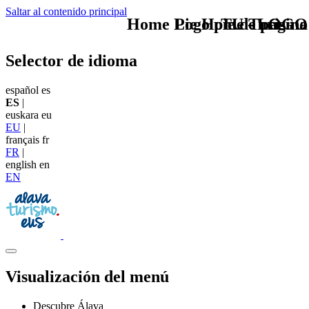
Saltar al contenido principal
Home Logo pie de página
Pie Home Turismo
TU - LOGO
Selector de idioma
español
es
ES
|
euskara
eu
EU
|
français
fr
FR
|
english
en
EN
Visualización del menú
Descubre Álava