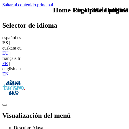
Saltar al contenido principal
Home Logo pie de página
Pie Home Turismo
TU - LOGO
Selector de idioma
español
es
ES
|
euskara
eu
EU
|
français
fr
FR
|
english
en
EN
Visualización del menú
Descubre Álava