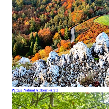
Parque Natural Aizkorri-Aratz