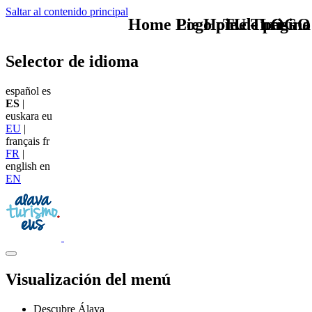
Saltar al contenido principal
Home Logo pie de página
Pie Home Turismo
TU - LOGO
Selector de idioma
español
es
ES
|
euskara
eu
EU
|
français
fr
FR
|
english
en
EN
Visualización del menú
Descubre Álava