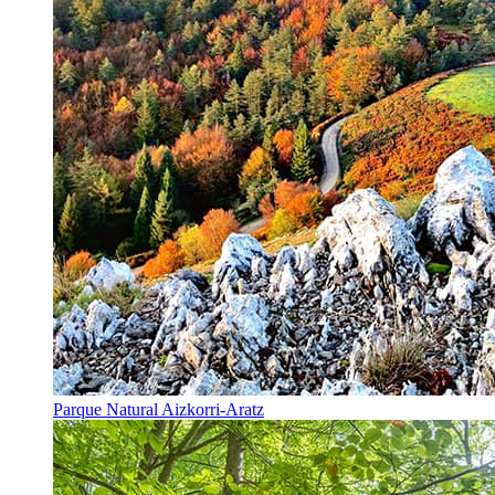
Parque Natural Aizkorri-Aratz