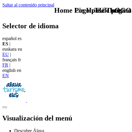
Saltar al contenido principal
Home Logo pie de página
Pie Home Turismo
TU - LOGO
Selector de idioma
español
es
ES
|
euskara
eu
EU
|
français
fr
FR
|
english
en
EN
Visualización del menú
Descubre Álava