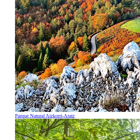
Parque Natural Aizkorri-Aratz