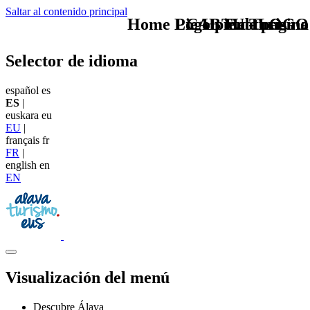
Saltar al contenido principal
Home Logo pie de página
Pie Home Turismo
CAB Enoturismo
TU - LOGO
Selector de idioma
español
es
ES
|
euskara
eu
EU
|
français
fr
FR
|
english
en
EN
Visualización del menú
Descubre Álava