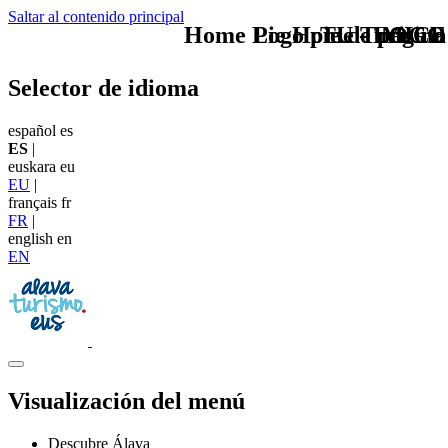
Saltar al contenido principal
Home Logo pie de página
Pie Home Turismo
TU - LOGO
MICE
Selector de idioma
español
es
ES
|
euskara
eu
EU
|
français
fr
FR
|
english
en
EN
Visualización del menú
Descubre Álava