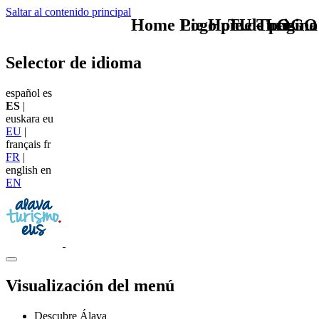
Saltar al contenido principal
Home Logo pie de página
Pie Home Turismo
TU - LOGO
Selector de idioma
español
es
ES
|
euskara
eu
EU
|
français
fr
FR
|
english
en
EN
Visualización del menú
Descubre Álava