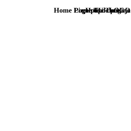
Home Logo pie de página
Pie Home Turismo
que tipo de viaje
TU - LOGO