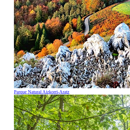
Parque Natural Aizkorri-Aratz