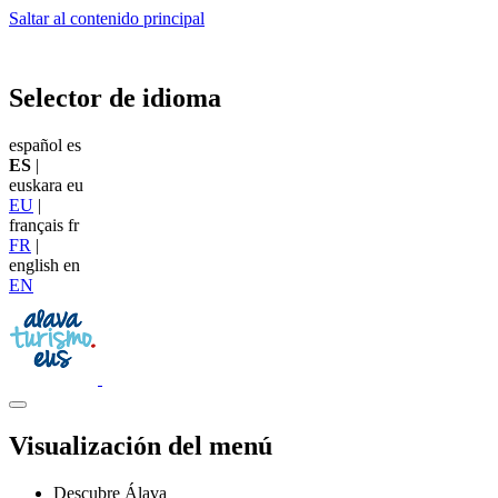
Saltar al contenido principal
Selector de idioma
español
es
ES
|
euskara
eu
EU
|
français
fr
FR
|
english
en
EN
Visualización del menú
Descubre Álava