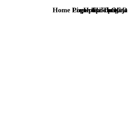
Home Logo pie de página
Pie Home Turismo
que tipo de viaje
TU - LOGO