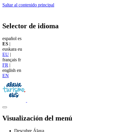
Saltar al contenido principal
Selector de idioma
español
es
ES
|
euskara
eu
EU
|
français
fr
FR
|
english
en
EN
Visualización del menú
Descubre Álava