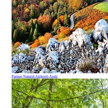
Parque Natural Aizkorri-Aratz