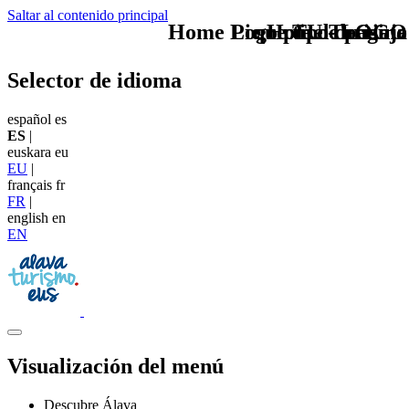
Saltar al contenido principal
Home Logo pie de página
Pie Home Turismo
que tipo de viaje
TU - LOGO
Selector de idioma
español
es
ES
|
euskara
eu
EU
|
français
fr
FR
|
english
en
EN
Visualización del menú
Descubre Álava