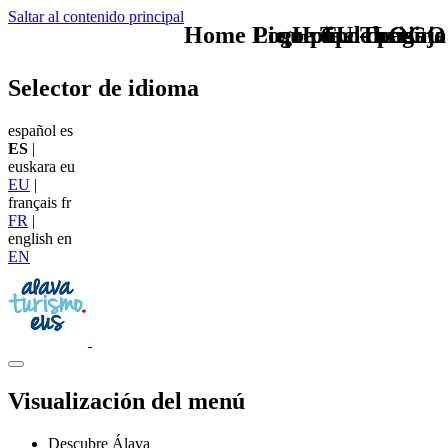
Saltar al contenido principal
Home Logo pie de página
Pie Home Turismo
que tipo de viaje
TU - LOGO
Selector de idioma
español
es
ES
|
euskara
eu
EU
|
français
fr
FR
|
english
en
EN
Visualización del menú
Descubre Álava