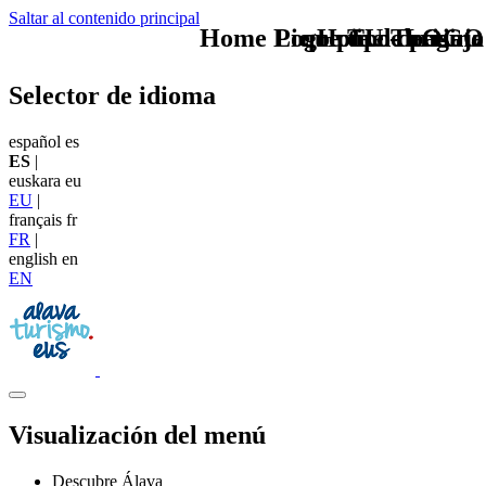
Saltar al contenido principal
Home Logo pie de página
Pie Home Turismo
que tipo de viaje
TU - LOGO
Selector de idioma
español
es
ES
|
euskara
eu
EU
|
français
fr
FR
|
english
en
EN
Visualización del menú
Descubre Álava