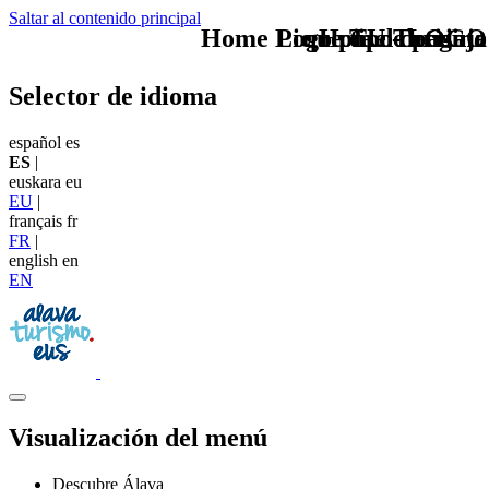
Saltar al contenido principal
Home Logo pie de página
Pie Home Turismo
que tipo de viaje
TU - LOGO
Selector de idioma
español
es
ES
|
euskara
eu
EU
|
français
fr
FR
|
english
en
EN
Visualización del menú
Descubre Álava