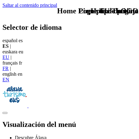
Saltar al contenido principal
Home Logo pie de página
Pie Home Turismo
que tipo de viaje
TU - LOGO
Selector de idioma
español
es
ES
|
euskara
eu
EU
|
français
fr
FR
|
english
en
EN
Visualización del menú
Descubre Álava