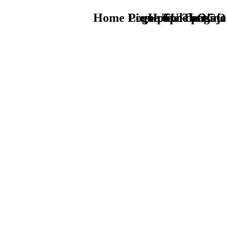
Home Logo pie de página
Pie Home Turismo
que tipo de viaje
TU - LOGO