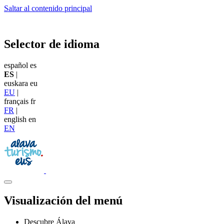
Saltar al contenido principal
Selector de idioma
español
es
ES
|
euskara
eu
EU
|
français
fr
FR
|
english
en
EN
Visualización del menú
Descubre Álava