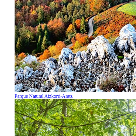
Parque Natural Aizkorri-Aratz