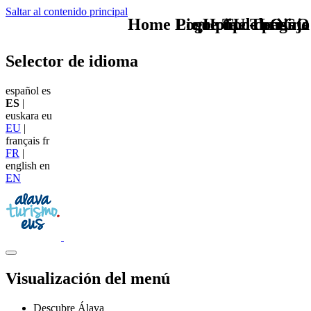
Saltar al contenido principal
Home Logo pie de página
Pie Home Turismo
que tipo de viaje
TU - LOGO
Selector de idioma
español
es
ES
|
euskara
eu
EU
|
français
fr
FR
|
english
en
EN
Visualización del menú
Descubre Álava