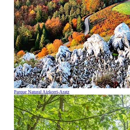
Parque Natural Aizkorri-Aratz