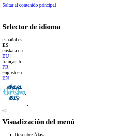
Saltar al contenido principal
Selector de idioma
español
es
ES
|
euskara
eu
EU
|
français
fr
FR
|
english
en
EN
Visualización del menú
Descubre Álava