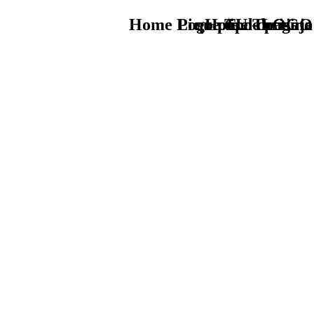
Home Logo pie de página
Pie Home Turismo
que tipo de viaje
TU - LOGO