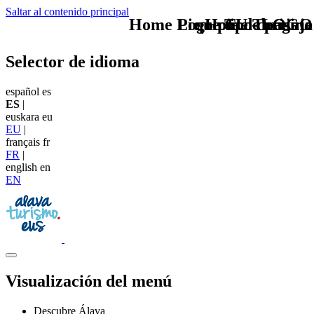
Saltar al contenido principal
Home Logo pie de página
Pie Home Turismo
que tipo de viaje
TU - LOGO
Selector de idioma
español
es
ES
|
euskara
eu
EU
|
français
fr
FR
|
english
en
EN
Visualización del menú
Descubre Álava