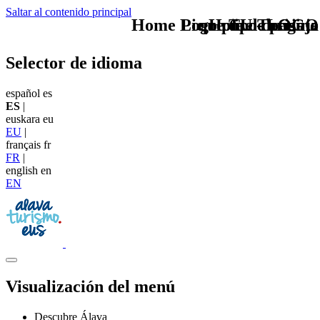
Saltar al contenido principal
Home Logo pie de página
Pie Home Turismo
que tipo de viaje
TU - LOGO
Selector de idioma
español
es
ES
|
euskara
eu
EU
|
français
fr
FR
|
english
en
EN
Visualización del menú
Descubre Álava