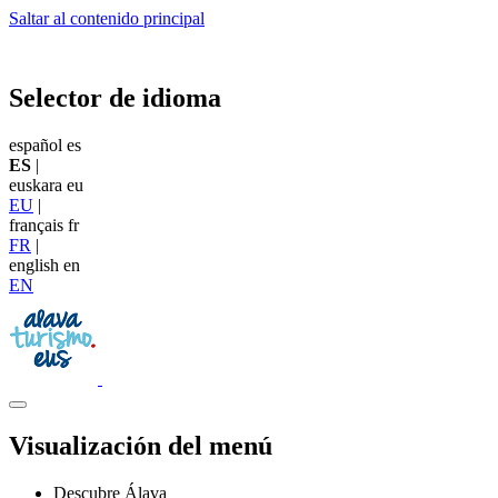
Saltar al contenido principal
Selector de idioma
español
es
ES
|
euskara
eu
EU
|
français
fr
FR
|
english
en
EN
Visualización del menú
Descubre Álava