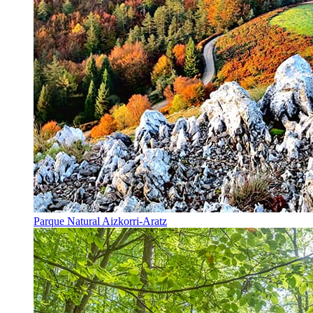
Parque Natural Aizkorri-Aratz