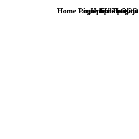
Home Logo pie de página
Pie Home Turismo
que tipo de viaje
TU - LOGO