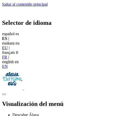
Saltar al contenido principal
Selector de idioma
español
es
ES
|
euskara
eu
EU
|
français
fr
FR
|
english
en
EN
Visualización del menú
Descubre Álava