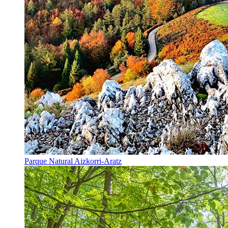
Parque Natural Aizkorri-Aratz