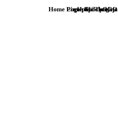
Home Logo pie de página
Pie Home Turismo
que tipo de viaje
TU - LOGO