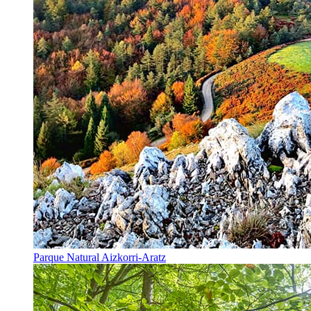
Parque Natural Aizkorri-Aratz