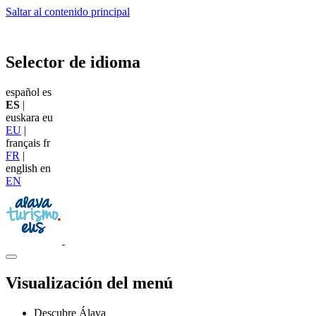
Saltar al contenido principal
Selector de idioma
español
es
ES
|
euskara
eu
EU
|
français
fr
FR
|
english
en
EN
Visualización del menú
Descubre Álava