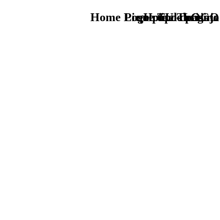
Home Logo pie de página
Pie Home Turismo
que tipo de viaje
TU - LOGO