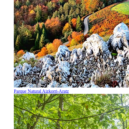
Parque Natural Aizkorri-Aratz